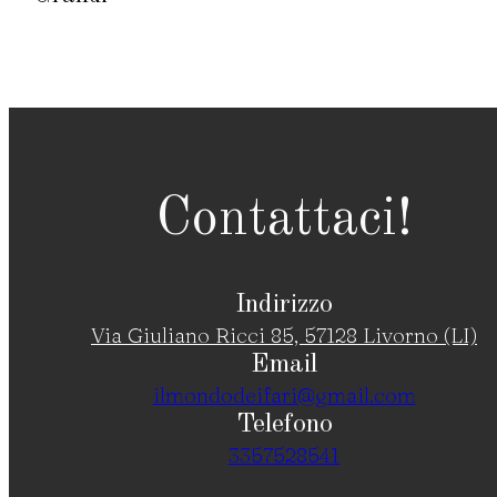
Contattaci!
Indirizzo
Via Giuliano Ricci 85, 57128 Livorno (LI)
Email
ilmondodeifari@gmail.com
Telefono
3357528541