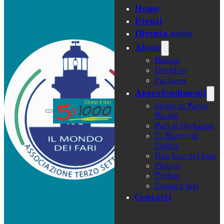
Home
Eventi
Diventa socio
About
Mission
Direttivo
Partners
Approfondimenti
Storie di Fari e
Faristi
Fari di Bretagna
Di Mare e di
Diritto
Una luce nel buio
Phàros
Téchne
Donne e fari
Contatti