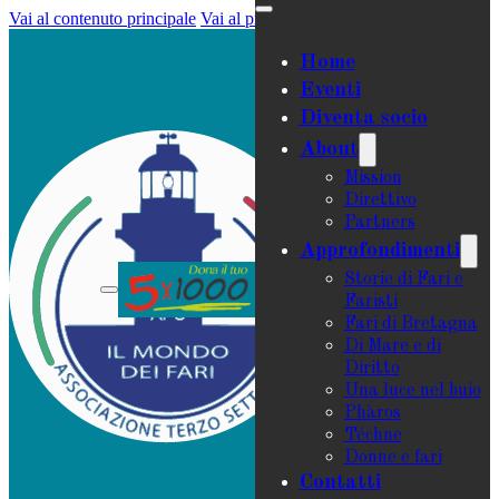
Vai al contenuto principale
Vai al piè di pagina
Home
Eventi
Diventa socio
About
Mission
Direttivo
Partners
Approfondimenti
Storie di Fari e
Faristi
Fari di Bretagna
Di Mare e di
Diritto
Una luce nel buio
Phàros
Téchne
Donne e fari
Contatti