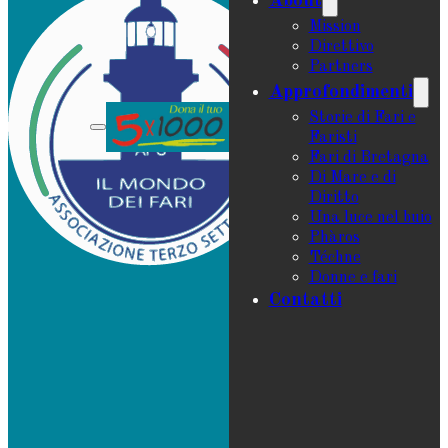
About
Mission
Direttivo
Partners
Approfondimenti
Storie di Fari e
Faristi
Fari di Bretagna
Di Mare e di
Diritto
Una luce nel buio
Phàros
Téchne
Donne e fari
Contatti