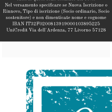
Nel versamento specificare se Nuova Iscrizione o
Rinnovo, Tipo di iscrizione (Socio ordinario, Socio
sostenitore) e non dimenticate nome e cognome
IBAN IT32F0200813919000103895225
UniCredit Via dell'Ardenza, 77 Livorno 57128