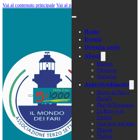
Vai al contenuto principale
Vai al piè di pagina
Home
Eventi
Diventa socio
About
Mission
Direttivo
Partners
Approfondimenti
Storie di Fari e
Faristi
Fari di Bretagna
Di Mare e di
Diritto
Una luce nel buio
Phàros
Téchne