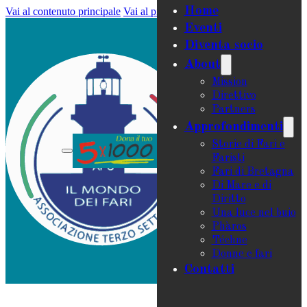
Home
Vai al contenuto principale
Vai al piè di pagina
Eventi
Diventa socio
About
Mission
Direttivo
Partners
Approfondimenti
Storie di Fari e
Faristi
Fari di Bretagna
Di Mare e di
Diritto
Una luce nel buio
Phàros
Téchne
Donne e fari
Contatti