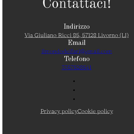
Contattaci!
Indirizzo
Via Giuliano Ricci 85, 57128 Livorno (LI)
Email
ilmondodeifari@gmail.com
Telefono
3357528541
Privacy policy
Cookie policy