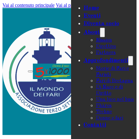
Vai al contenuto principale
Vai al piè di pagina
Home
Eventi
Diventa socio
About
Mission
Direttivo
Partners
Approfondimenti
Storie di Fari e
Faristi
Fari di Bretagna
Di Mare e di
Diritto
Una luce nel buio
Phàros
Téchne
Donne e fari
Contatti