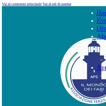
Vai al contenuto principale
Vai al piè di pagina
Ho
Eve
Div
Ab
App