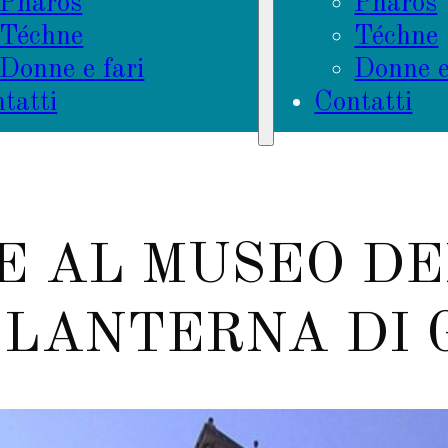
Phàros
Phàros
Téchne
Téchne
Donne e fari
Donne e
tatti
Contatti
E AL MUSEO DE
 LANTERNA DI 