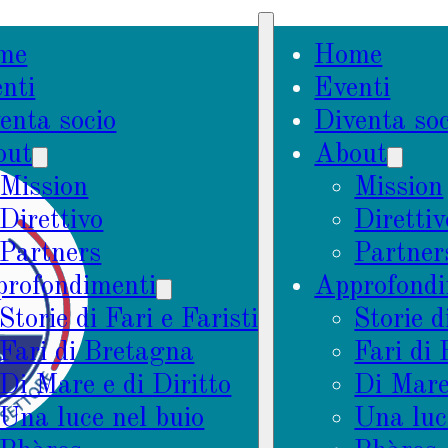
me
Home
nti
Eventi
enta socio
Diventa soc
out
About
Mission
Mission
Direttivo
Direttiv
Partners
Partner
rofondimenti
Approfondi
Storie di Fari e Faristi
Storie d
Fari di Bretagna
Fari di
Di Mare e di Diritto
Di Mare 
Una luce nel buio
Una luc