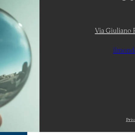
Via Giuliano R
ilmond
Priv