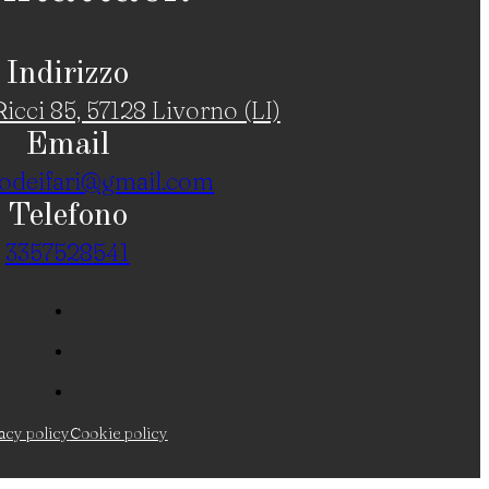
Indirizzo
icci 85, 57128 Livorno (LI)
Email
odeifari@gmail.com
Telefono
3357528541
acy policy
Cookie policy