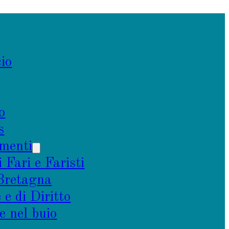
io
o
s
menti
i Fari e Faristi
 Bretagna
e di Diritto
e nel buio