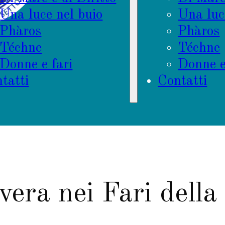
Una luce nel buio
Una luc
Phàros
Phàros
Téchne
Téchne
Donne e fari
Donne e
tatti
Contatti
era nei Fari della 