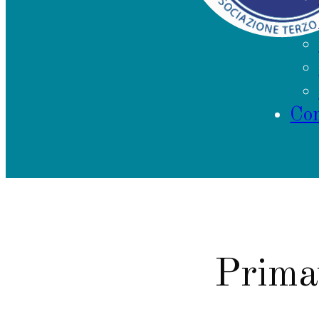
Con
Primav