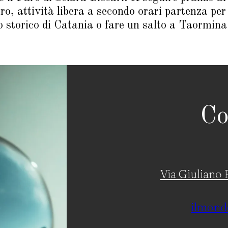
ro, attività libera a secondo orari partenza pe
ro storico di Catania o fare un salto a Taormina
Co
Via Giuliano R
ilmond