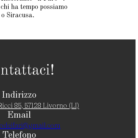
r chi ha tempo possiamo
 o Siracusa.
ntattaci!
Indirizzo
icci 85, 57128 Livorno (LI)
Email
odeifari@gmail.com
Telefono