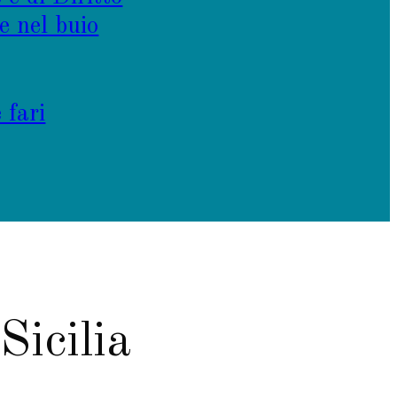
e nel buio
 fari
Sicilia