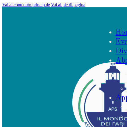
Vai al contenuto principale
Vai al piè di pagina
Ho
Eve
Div
Ab
App