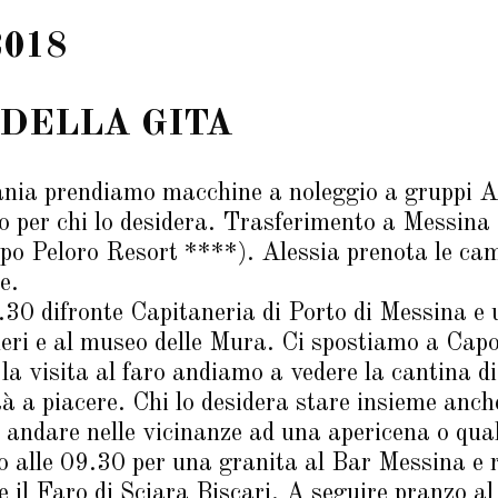
 2018
DELLA GITA
nia prendiamo macchine a noleggio a gruppi Al
o per chi lo desidera. Trasferimento a Messina 
po Peloro Resort ****). Alessia prenota le came
e.
.30 difronte Capitaneria di Porto di Messina e u
neri e al museo delle Mura. Ci spostiamo a Capo
a la visita al faro andiamo a vedere la cantin
ità a piacere. Chi lo desidera stare insieme anch
andare nelle vicinanze ad una apericena o qualc
 alle 09.30 per una granita al Bar Messina e 
e il Faro di Sciara Biscari. A seguire pranzo al