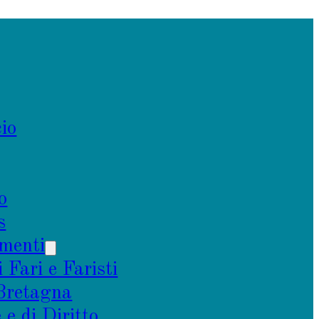
io
o
s
menti
i Fari e Faristi
 Bretagna
e di Diritto