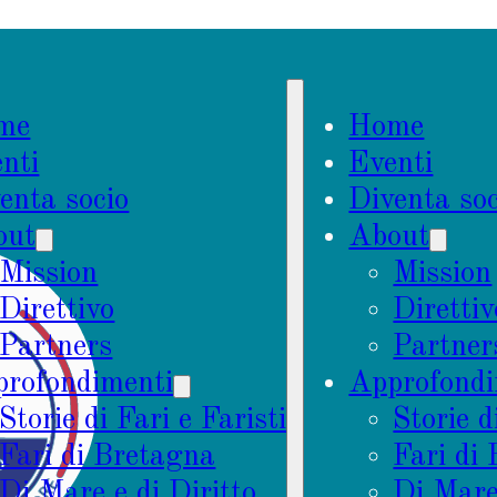
me
Home
nti
Eventi
enta socio
Diventa soc
out
About
Mission
Mission
Direttivo
Direttiv
Partners
Partner
rofondimenti
Approfondi
Storie di Fari e Faristi
Storie d
Fari di Bretagna
Fari di
Di Mare e di Diritto
Di Mare 