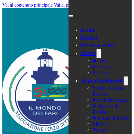
Vai al contenuto principale
Vai al piè di pagina
Home
Eventi
Diventa socio
About
Mission
Direttivo
Partners
Approfondimenti
Storie di Fari e
Faristi
Fari di Bretagna
Di Mare e di
Diritto
Una luce nel buio
Phàros
Téchne