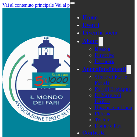
Vai al contenuto principale
Vai al piè di pagina
Home
Eventi
Diventa socio
About
Mission
Direttivo
Partners
Approfondimenti
Storie di Fari e
Faristi
Fari di Bretagna
Di Mare e di
Diritto
Una luce nel buio
Phàros
Téchne
Donne e fari
Contatti