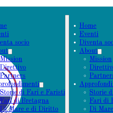
me
Home
nti
Eventi
enta socio
Diventa soc
out
About
Mission
Mission
Direttivo
Direttiv
Partners
Partner
rofondimenti
Approfondi
Storie di Fari e Faristi
Storie d
Fari di Bretagna
Fari di
Di Mare e di Diritto
Di Mare 