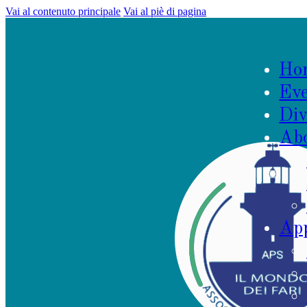
Vai al contenuto principale
Vai al piè di pagina
Ho
Eve
Div
Ab
App