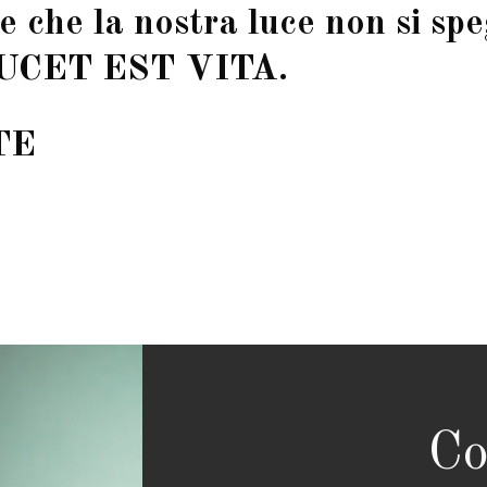
te che la nostra luce non si sp
LUCET EST VITA.
TE
Co