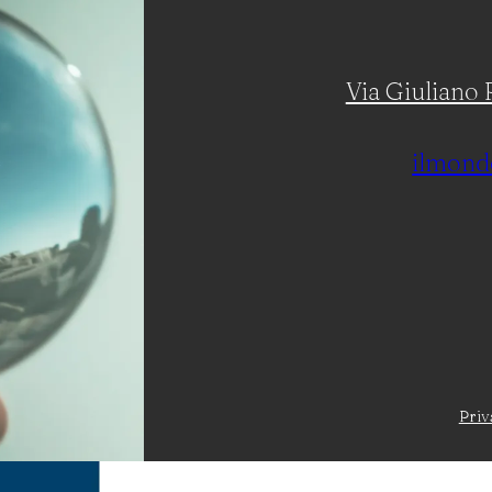
Via Giuliano R
ilmond
Priv