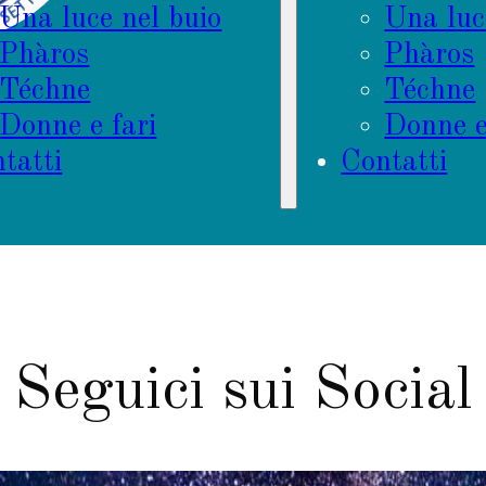
Una luce nel buio
Una luc
Phàros
Phàros
Téchne
Téchne
Donne e fari
Donne e
tatti
Contatti
Seguici sui Social