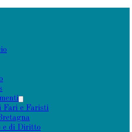
io
o
s
menti
i Fari e Faristi
 Bretagna
e di Diritto