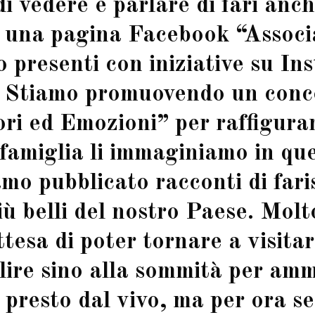
 vedere e parlare di fari anch
 una pagina Facebook “Associ
o presenti con iniziative su In
. Stiamo promuovendo un conc
ori ed Emozioni” per raffigura
famiglia li immaginiamo in ques
o pubblicato racconti di faris
più belli del nostro Paese. Molt
esa di poter tornare a visitare
alire sino alla sommità per amm
resto dal vivo, ma per ora se