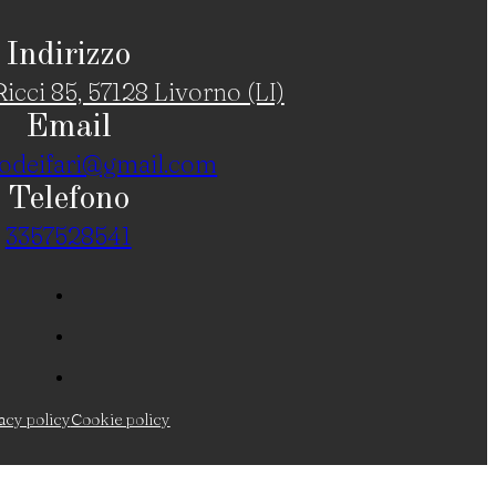
Indirizzo
icci 85, 57128 Livorno (LI)
Email
odeifari@gmail.com
Telefono
3357528541
acy policy
Cookie policy