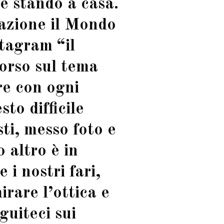
e stando a casa.
azione il Mondo
stagram “il
orso sul tema
re con ogni
to difficile
ti, messo foto e
o altro è in
 i nostri fari,
irare l’ottica e
guiteci sui