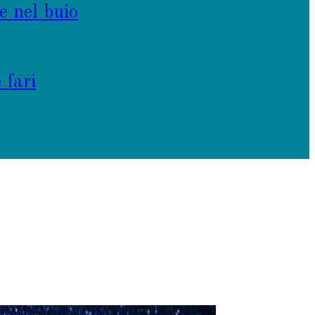
e nel buio
 fari