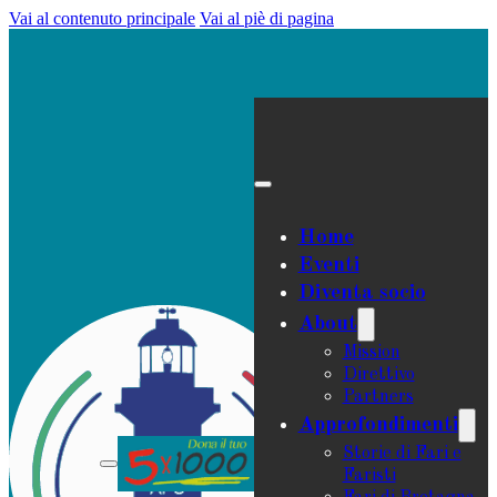
Vai al contenuto principale
Vai al piè di pagina
Home
Eventi
Diventa socio
About
Mission
Direttivo
Partners
Approfondimenti
Storie di Fari e
Faristi