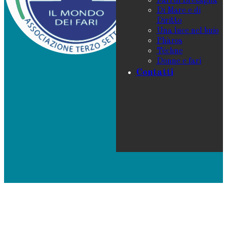
Fari di Bretagna
Di Mare e di
Diritto
Una luce nel buio
Phàros
Téchne
Donne e fari
Contatti