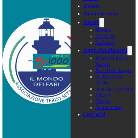
Eventi
Diventa socio
About
Mission
Direttivo
Partners
Approfondimenti
Storie di Fari e
Faristi
Fari di Bretagna
Di Mare e di
Diritto
Una luce nel buio
Phàros
Téchne
Donne e fari
Contatti