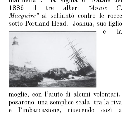
marineria : la vigilia di Natale del
1886 il tre alberi
“Annie C.
Macguire”
si schiantò contro le rocce
sotto Portland Head. Joshua, suo figli
o
e la
moglie, con l’aiuto di alcuni volontari,
posarono una semplice scala tra la riva
e l’imbarcazio
ne, riuscendo così a