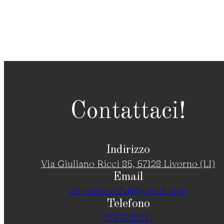
Contattaci!
Indirizzo
Via Giuliano Ricci 85, 57128 Livorno (LI)
Email
ilmondodeifari@gmail.com
Telefono
3357528541