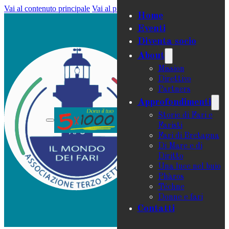
Vai al contenuto principale
Vai al piè di pagina
Home
Eventi
Diventa socio
About
Mission
Direttivo
Partners
Approfondimenti
Storie di Fari e
Faristi
Fari di Bretagna
Di Mare e di
Diritto
Una luce nel buio
Phàros
Téchne
Donne e fari
Contatti