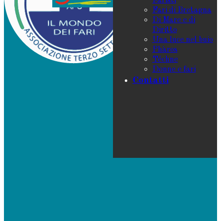
Faristi
Fari di Bretagna
Di Mare e di
Diritto
Una luce nel buio
Phàros
Téchne
Donne e fari
Contatti