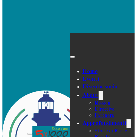
Home
Eventi
Diventa socio
About
Mission
Direttivo
Partners
Approfondimenti
Storie di Fari e