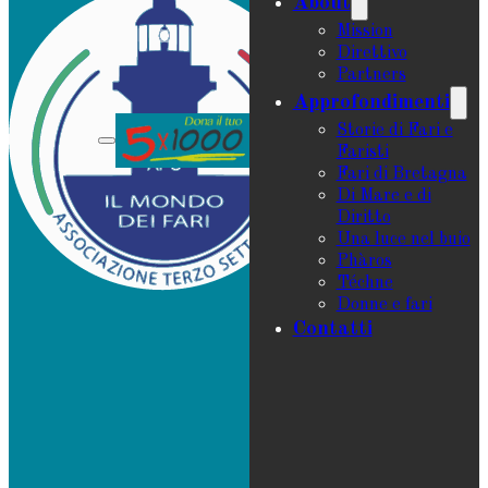
About
Mission
Direttivo
Partners
Approfondimenti
Storie di Fari e
Faristi
Fari di Bretagna
Di Mare e di
Diritto
Una luce nel buio
Phàros
Téchne
Donne e fari
Contatti