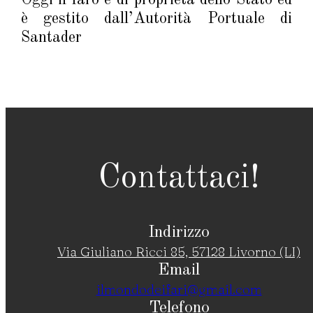
è gestito dall’Autorità Portuale di
Santader
Contattaci!
Indirizzo
Via Giuliano Ricci 85, 57128 Livorno (LI)
Email
ilmondodeifari@gmail.com
Telefono