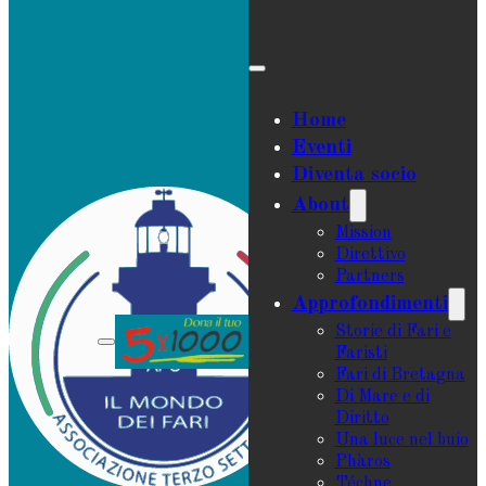
Home
Eventi
Diventa socio
About
Mission
Direttivo
Partners
Approfondimenti
Storie di Fari e
Faristi
Fari di Bretagna
Di Mare e di
Diritto
Una luce nel buio
Phàros
Téchne