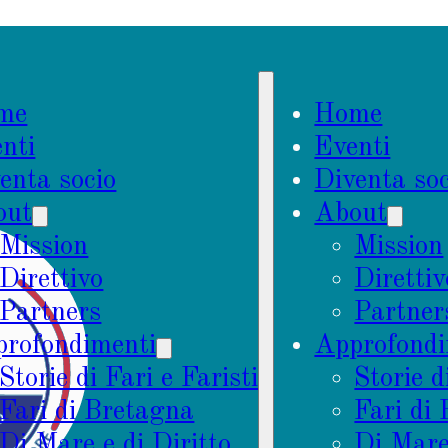
me
Home
nti
Eventi
enta socio
Diventa soc
out
About
Mission
Mission
Direttivo
Direttiv
Partners
Partner
rofondimenti
Approfondi
Storie di Fari e Faristi
Storie d
Fari di Bretagna
Fari di
Di Mare e di Diritto
Di Mare 