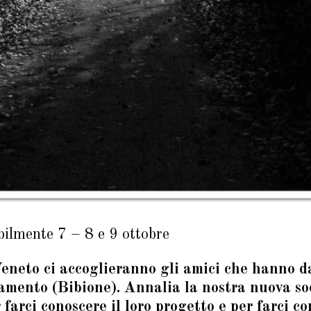
bilmente 7 – 8 e 9 ottobre
Veneto
ci accoglieranno gli amici che hanno d
mento (Bibione). Annalia la nostra nuova soci
 farci conoscere il loro progetto e per farci co