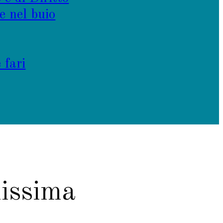
e nel buio
 fari
nissima