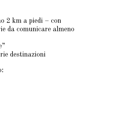
no 2 km a piedi – con
orie da comunicare almeno
e”
rie destinazioni
o: