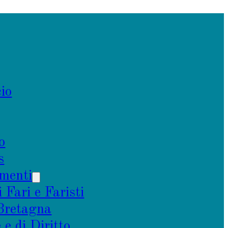
io
o
s
menti
i Fari e Faristi
 Bretagna
e di Diritto