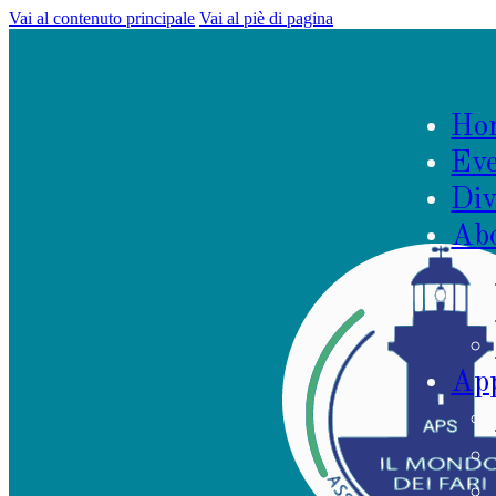
Vai al contenuto principale
Vai al piè di pagina
Ho
Eve
Div
Ab
App