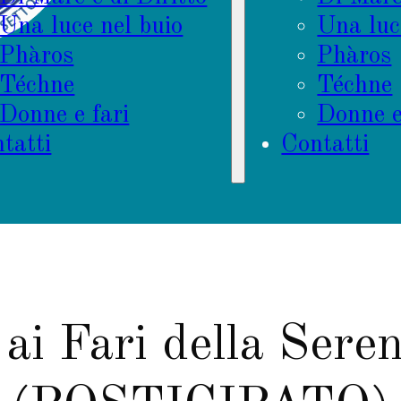
Una luce nel buio
Una luc
Phàros
Phàros
Téchne
Téchne
Donne e fari
Donne e
tatti
Contatti
 ai Fari della Sere