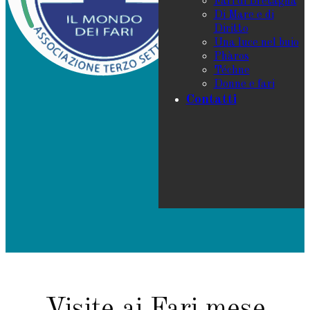
Fari di Bretagna
Di Mare e di
Diritto
Una luce nel buio
Phàros
Téchne
Donne e fari
Contatti
Visite ai Fari mese