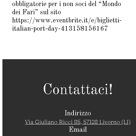
obbligatorie per i non soci del “Mondo
dei Fari” sul sito
https://www.eventbrite.it/e/biglietti-
italian-port-day-413158156167
Contattaci!
Indirizzo
Via Giuliano Ricci 85, 57128 Livorno (LI)
Email