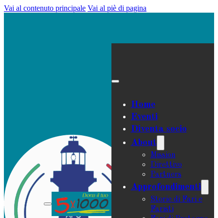
Vai al contenuto principale
Vai al piè di pagina
Home
Eventi
Diventa socio
About
Mission
Direttivo
Partners
Approfondimenti
Storie di Fari e
Faristi