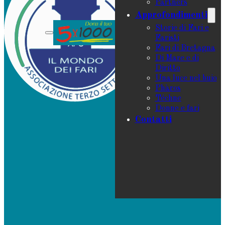
Partners
Approfondimenti
Storie di Fari e
Faristi
Fari di Bretagna
Di Mare e di
Diritto
Una luce nel buio
Phàros
Téchne
Donne e fari
Contatti