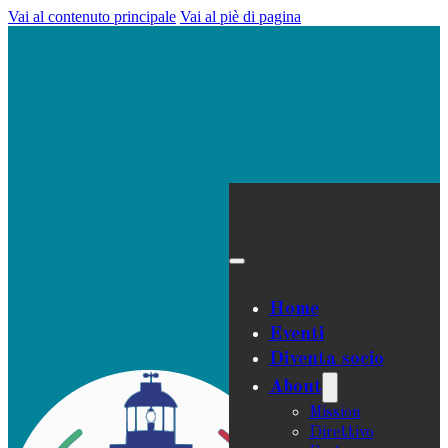
Vai al contenuto principale
Vai al piè di pagina
Home
Eventi
Diventa socio
About
Mission
Direttivo