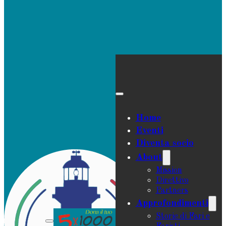
Home
Eventi
Diventa socio
About
Mission
Direttivo
Partners
Approfondimenti
Storie di Fari e