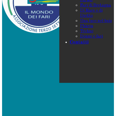
Faristi
Fari di Bretagna
Di Mare e di
Diritto
Una luce nel buio
Phàros
Téchne
Donne e fari
Contatti