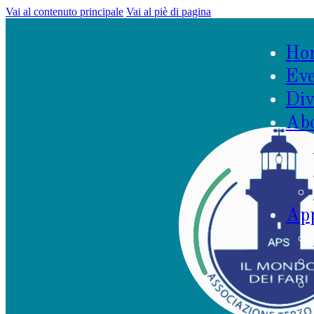
Vai al contenuto principale
Vai al piè di pagina
Ho
Eve
Div
Ab
App