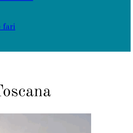
 fari
 Toscana