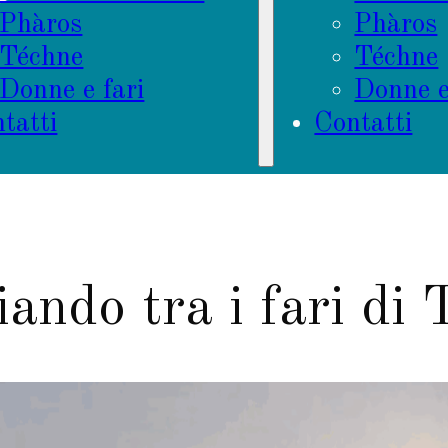
Phàros
Phàros
Téchne
Téchne
Donne e fari
Donne e
tatti
Contatti
ando tra i fari di