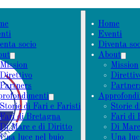
me
Home
nti
Eventi
enta socio
Diventa soc
out
About
Mission
Mission
Direttivo
Direttiv
Partners
Partner
rofondimenti
Approfondi
Storie di Fari e Faristi
Storie d
Fari di Bretagna
Fari di
Di Mare e di Diritto
Di Mare 
Una luce nel buio
Una luc