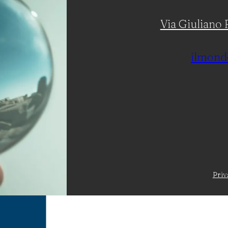
Via Giuliano R
ilmond
Priv