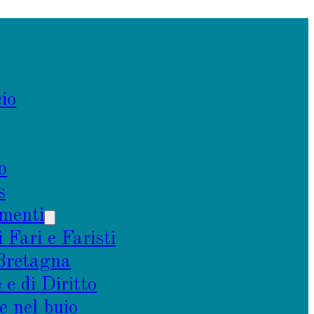
io
o
s
menti
i Fari e Faristi
 Bretagna
e di Diritto
e nel buio