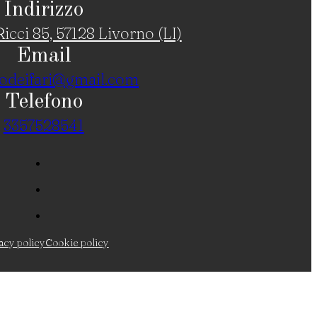
Indirizzo
icci 85, 57128 Livorno (LI)
Email
odeifari@gmail.com
Telefono
3357528541
acy policy
Cookie policy