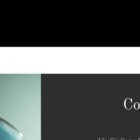
cia su/giù per aumentare o diminuire il volume.
Co