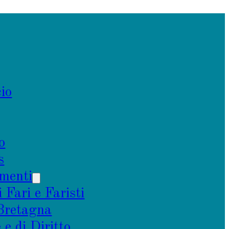
io
o
s
menti
i Fari e Faristi
 Bretagna
e di Diritto