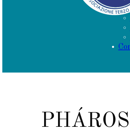
Con
PHÁROS –