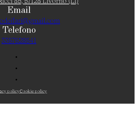
icci 85, 57128 Livorno (LI)
Email
odeifari@gmail.com
Telefono
3357528541
acy policy
Cookie policy