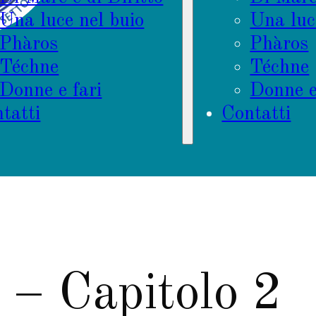
Una luce nel buio
Una luc
Phàros
Phàros
Téchne
Téchne
Donne e fari
Donne e
tatti
Contatti
 Capitolo 2