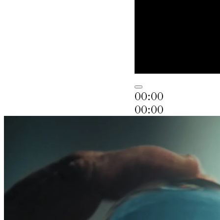
00:00
00:00
07:14
Usa i tasti frec