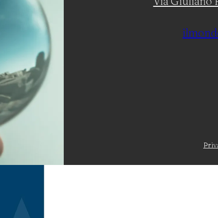
Via Giuliano R
ilmond
Priv