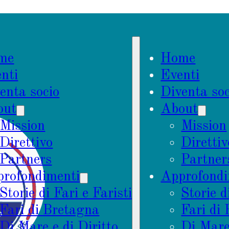
me
Home
nti
Eventi
enta socio
Diventa soc
out
About
Mission
Mission
Direttivo
Direttiv
Partners
Partner
rofondimenti
Approfondi
Storie di Fari e Faristi
Storie d
Fari di Bretagna
Fari di
Di Mare e di Diritto
Di Mare 