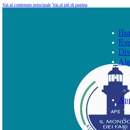
Vai al contenuto principale
Vai al piè di pagina
Ho
Eve
Div
Ab
App