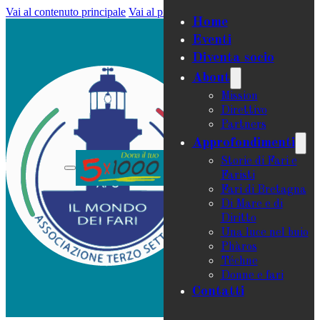
Vai al contenuto principale
Vai al piè di pagina
Home
Eventi
Diventa socio
About
Mission
Direttivo
Partners
Approfondimenti
Storie di Fari e
Faristi
Fari di Bretagna
Di Mare e di
Diritto
Una luce nel buio
Phàros
Téchne
Donne e fari
Contatti