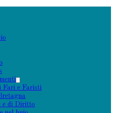
io
o
s
menti
i Fari e Faristi
 Bretagna
e di Diritto
e nel buio