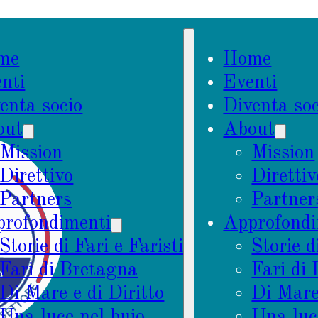
me
Home
nti
Eventi
enta socio
Diventa soc
out
About
Mission
Mission
Direttivo
Direttiv
Partners
Partner
rofondimenti
Approfondi
Storie di Fari e Faristi
Storie d
Fari di Bretagna
Fari di
Di Mare e di Diritto
Di Mare 
Una luce nel buio
Una luc