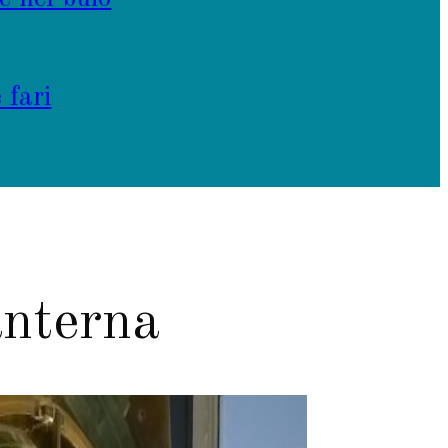
 fari
anterna