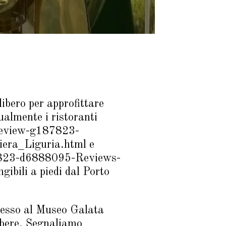
libero per approfittare
almente i ristoranti
_Review-g187823-
era_Liguria.html e
7823-d6888095-Reviews-
bili a piedi dal Porto
gresso al Museo Galata
libere. Segnaliamo