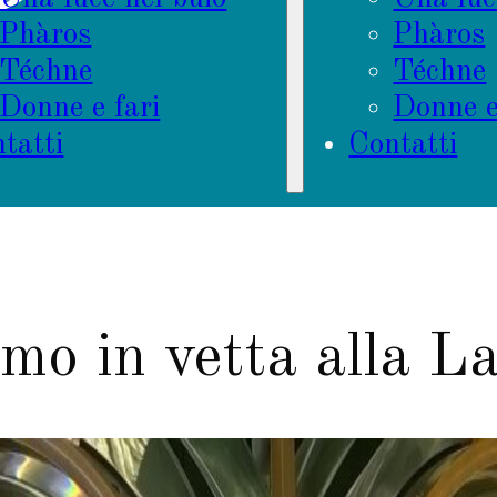
Phàros
Phàros
Téchne
Téchne
Donne e fari
Donne e
tatti
Contatti
mo in vetta alla L