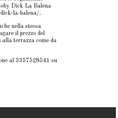
Moby Dick La Balena
dick-la-balena/.
anche nella stessa
gare il prezzo del
i alla terrazza come da
sione al 3357528541 su