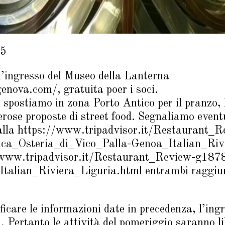
25
ll’ingresso del Museo della Lanterna
nova.com/, gratuita poer i soci.
i spostiamo in zona Porto Antico per il pranzo, 
rose proposte di street food. Segnaliamo eventu
Palla https://www.tripadvisor.it/Restaurant
a_Osteria_di_Vico_Palla-Genoa_Italian_Rivi
/www.tripadvisor.it/Restaurant_Review-g18
lian_Riviera_Liguria.html entrambi raggiungi
icare le informazioni date in precedenza, l’in
. Pertanto le attività del pomeriggio saranno 