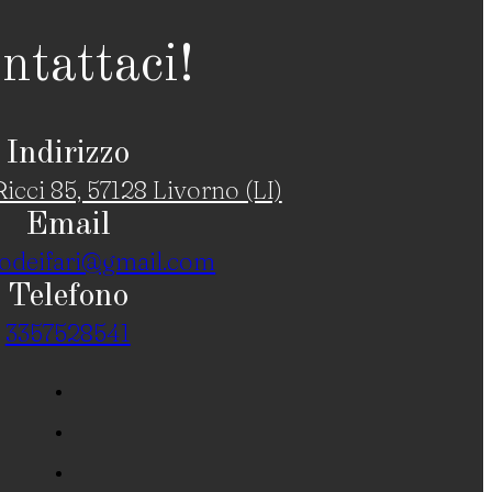
ntattaci!
Indirizzo
icci 85, 57128 Livorno (LI)
Email
odeifari@gmail.com
Telefono
3357528541