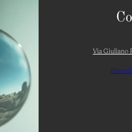
Co
Via Giuliano R
ilmond