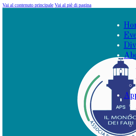
Vai al contenuto principale
Vai al piè di pagina
Ho
Eve
Div
Ab
App