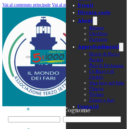
Vai al contenuto principale
Vai al piè di pagina
Eventi
Diventa socio
About
Mission
Direttivo
Partners
Approfondimenti
Storie di Fari e
Faristi
Fari di Bretagna
Di Mare e di
Diritto
Una luce nel buio
Phàros
Téchne
Donne e fari
Contatti
Nome
Cognome