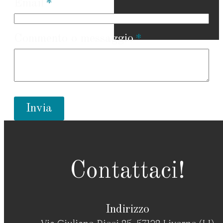
Email
Commento o messaggio
Invia
Contattaci!
Indirizzo
Via Giuliano Ricci 85, 57128 Livorno (LI)