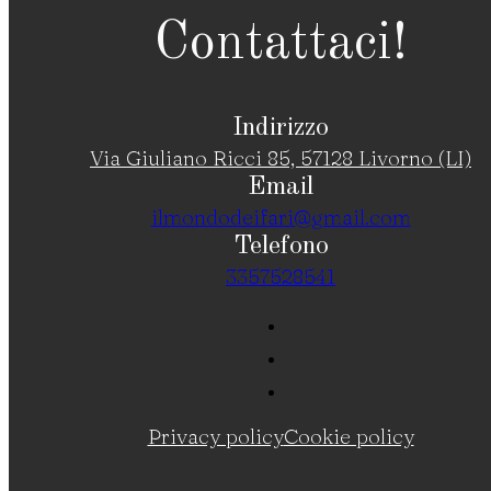
Contattaci!
Indirizzo
Via Giuliano Ricci 85, 57128 Livorno (LI)
Email
ilmondodeifari@gmail.com
Telefono
3357528541
Privacy policy
Cookie policy