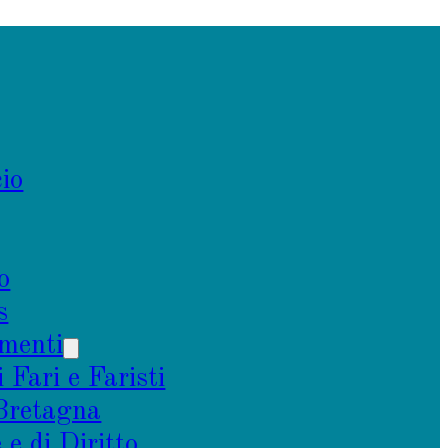
io
o
s
menti
i Fari e Faristi
 Bretagna
e di Diritto