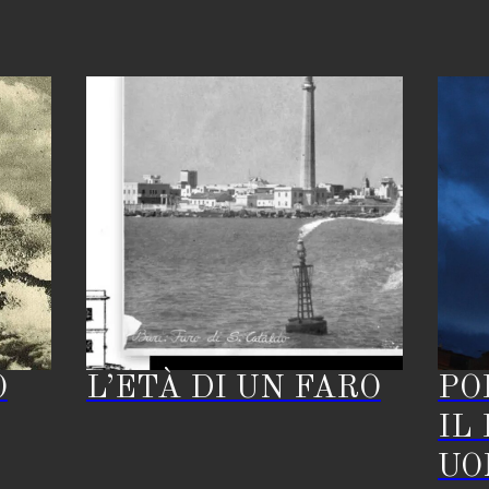
O
L’ETÀ DI UN FARO
PO
IL
UO