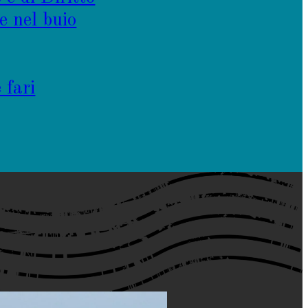
e nel buio
 fari