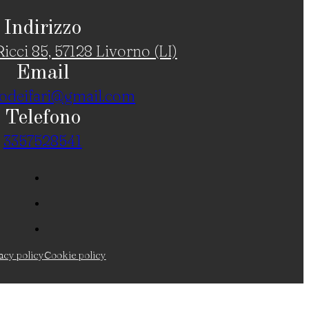
Indirizzo
icci 85, 57128 Livorno (LI)
Email
odeifari@gmail.com
Telefono
3357528541
acy policy
Cookie policy