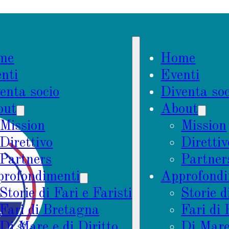
me
Home
nti
Eventi
enta socio
Diventa soc
out
About
Mission
Mission
Direttivo
Direttiv
Partners
Partner
rofondimenti
Approfondi
Storie di Fari e Faristi
Storie d
Fari di Bretagna
Fari di
Di Mare e di Diritto
Di Mare 