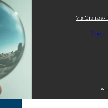
Via Giuliano R
ilmond
Priv