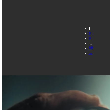
1
2
3
…
22
→