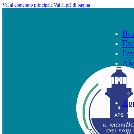
Vai al contenuto principale
Vai al piè di pagina
Ho
Eve
Div
Ab
App