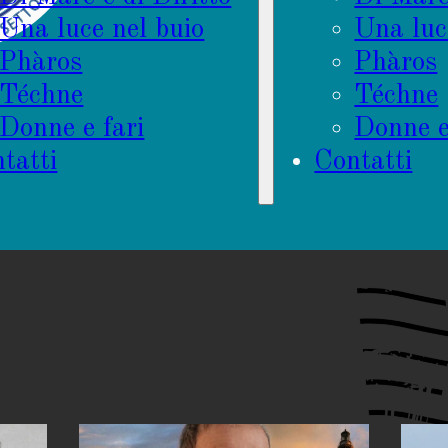
Una luce nel buio
Una luc
Phàros
Phàros
Téchne
Téchne
Donne e fari
Donne e
tatti
Contatti