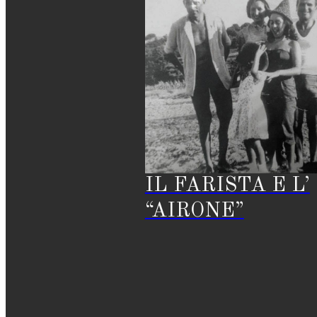
IL FARISTA E L’
“AIRONE”