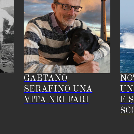
GAETANO
NO
SERAFINO UNA
UN
VITA NEI FARI
E 
SC