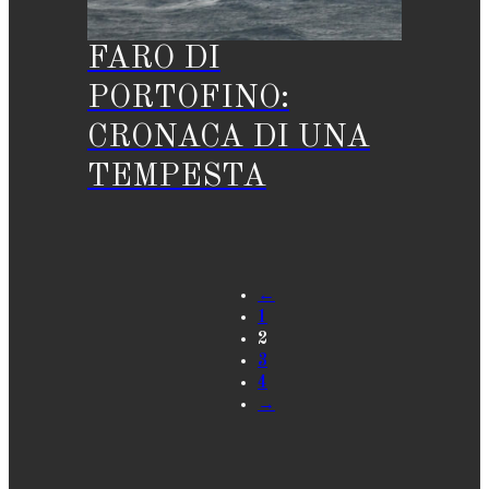
FARO DI
PORTOFINO:
CRONACA DI UNA
TEMPESTA
←
1
2
3
4
→