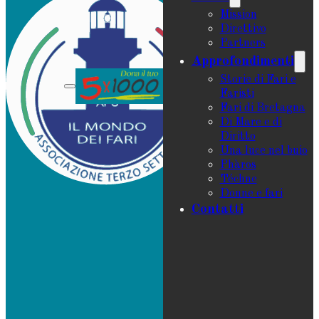
Mission
Direttivo
Partners
Approfondimenti
Storie di Fari e
Faristi
Fari di Bretagna
Di Mare e di
Diritto
Una luce nel buio
Phàros
Téchne
Donne e fari
Contatti