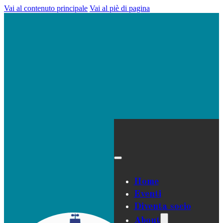
Vai al contenuto principale
Vai al piè di pagina
Home
Eventi
Diventa socio
About